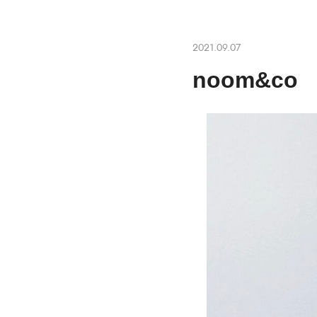
2021.09.07
noom&c