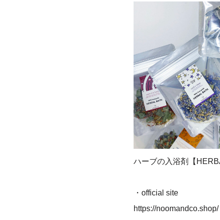
ハーブの入浴剤【HERBA
・official site
https://noomandco.shop/